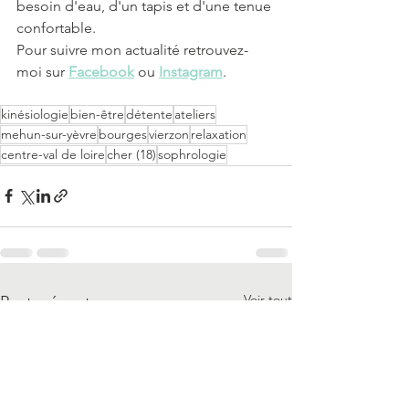
besoin d'eau, d'un tapis et d'une tenue 
confortable. 
Pour suivre mon actualité retrouvez-
moi sur 
Facebook
 ou 
Instagram
.
kinésiologie
bien-être
détente
ateliers
mehun-sur-yèvre
bourges
vierzon
relaxation
centre-val de loire
cher (18)
sophrologie
Voir tout
Posts récents