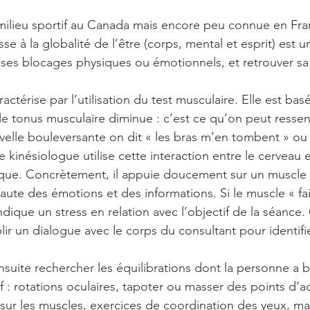
e milieu sportif au Canada mais encore peu connue en Fra
se à la globalité de l’être (corps, mental et esprit) est 
 ses blocages physiques ou émotionnels, et retrouver sa
actérise par l’utilisation du test musculaire. Elle est basée
le tonus musculaire diminue : c’est ce qu’on peut ressent
elle bouleversante on dit « les bras m’en tombent » ou « 
kinésiologue utilise cette interaction entre le cerveau e
ue. Concrètement, il appuie doucement sur un muscle 
ute des émotions et des informations. Si le muscle « faib
ndique un stress en relation avec l’objectif de la séance.
ir un dialogue avec le corps du consultant pour identifie
nsuite rechercher les équilibrations dont la personne a 
f : rotations oculaires, tapoter ou masser des points d’
e sur les muscles, exercices de coordination des yeux, m