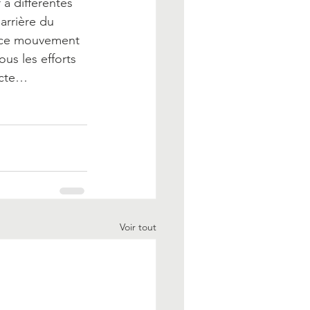
à différentes 
’arrière du 
e ce mouvement 
us les efforts 
ecte…
Voir tout