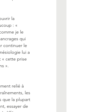
uvrir la 
ucoup : « 
 comme je le 
 ancrages qui 
r continuer le 
nésiologie lui a 
 « cette prise 
ns ».
ment relié à 
raînements, les 
s que la plupart 
nt, essayer de 