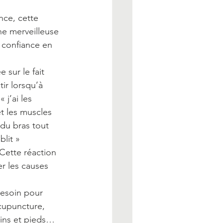
nce, cette 
une merveilleuse 
 confiance en 
 sur le fait 
ir lorsqu’à 
j’ai les 
t les muscles 
du bras tout 
lit » 
 Cette réaction 
r les causes 
besoin pour 
acupuncture, 
ains et pieds…