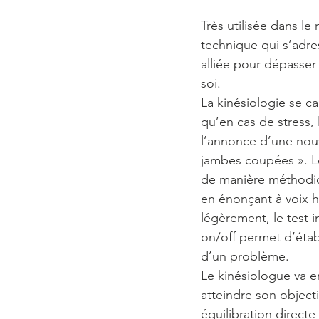
Très utilisée dans l
technique qui s’adres
alliée pour dépasser
soi.
La kinésiologie se car
qu’en cas de stress, 
l’annonce d’une nouv
jambes coupées ». Le 
de manière méthodiq
en énonçant à voix ha
légèrement, le test i
on/off permet d’établ
d’un problème.
Le kinésiologue va e
atteindre son objecti
équilibration direct