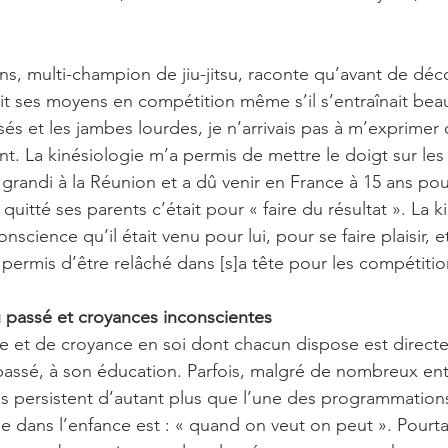
ns, multi-champion de jiu-jitsu, raconte qu’avant de déco
dait ses moyens en compétition même s’il s’entraînait bea
nisés et les jambes lourdes, je n’arrivais pas à m’exprimer
ent. La kinésiologie m’a permis de mettre le doigt sur les
 grandi à la Réunion et a dû venir en France à 15 ans pou
t quitté ses parents c’était pour « faire du résultat ». La ki
science qu’il était venu pour lui, pour se faire plaisir, et
 permis d’être relâché dans [s]a tête pour les compétitio
passé et croyances inconscientes 
e et de croyance en soi dont chacun dispose est directe
assé, à son éducation. Parfois, malgré de nombreux ent
 ils persistent d’autant plus que l’une des programmation
e dans l’enfance est : « quand on veut on peut ». Pourta